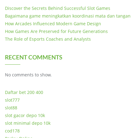
Discover the Secrets Behind Successful Slot Games
Bagaimana game meningkatkan koordinasi mata dan tangan
How Arcades Influenced Modern Game Design
How Games Are Preserved for Future Generations
The Role of Esports Coaches and Analysts
RECENT COMMENTS
No comments to show.
Daftar bet 200 400
slot777
slot88
slot gacor depo 10k
slot minimal depo 10k
cod178