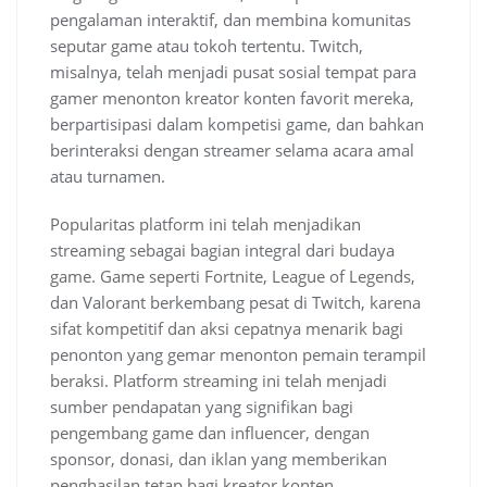
pengalaman interaktif, dan membina komunitas
seputar game atau tokoh tertentu. Twitch,
misalnya, telah menjadi pusat sosial tempat para
gamer menonton kreator konten favorit mereka,
berpartisipasi dalam kompetisi game, dan bahkan
berinteraksi dengan streamer selama acara amal
atau turnamen.
Popularitas platform ini telah menjadikan
streaming sebagai bagian integral dari budaya
game. Game seperti Fortnite, League of Legends,
dan Valorant berkembang pesat di Twitch, karena
sifat kompetitif dan aksi cepatnya menarik bagi
penonton yang gemar menonton pemain terampil
beraksi. Platform streaming ini telah menjadi
sumber pendapatan yang signifikan bagi
pengembang game dan influencer, dengan
sponsor, donasi, dan iklan yang memberikan
penghasilan tetap bagi kreator konten.