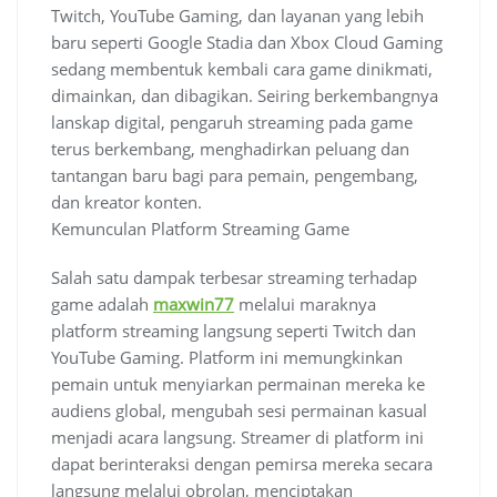
Twitch, YouTube Gaming, dan layanan yang lebih
baru seperti Google Stadia dan Xbox Cloud Gaming
sedang membentuk kembali cara game dinikmati,
dimainkan, dan dibagikan. Seiring berkembangnya
lanskap digital, pengaruh streaming pada game
terus berkembang, menghadirkan peluang dan
tantangan baru bagi para pemain, pengembang,
dan kreator konten.
Kemunculan Platform Streaming Game
Salah satu dampak terbesar streaming terhadap
game adalah
maxwin77
melalui maraknya
platform streaming langsung seperti Twitch dan
YouTube Gaming. Platform ini memungkinkan
pemain untuk menyiarkan permainan mereka ke
audiens global, mengubah sesi permainan kasual
menjadi acara langsung. Streamer di platform ini
dapat berinteraksi dengan pemirsa mereka secara
langsung melalui obrolan, menciptakan