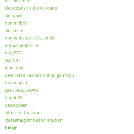
Parlay Online
slot deposit 1000 via dana
slot gacor
dominobet
slot resmi
non gamstop UK casinos
infopasarslot.com
mpo777
skor88
jebol togel
best rated casinos not on gamstop
toto macau
LINK MABOSWAY
depot 69
dewapoker
situs slot thailand
clasesmagistralesonline.com
totogel