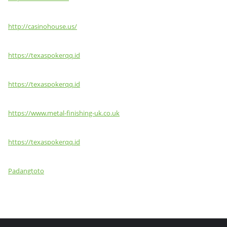
http://casinohouse.us/
https://texaspokerqq.id
https://texaspokerqq.id
https://www.metal-finishing-uk.co.uk
https://texaspokerqq.id
Padangtoto