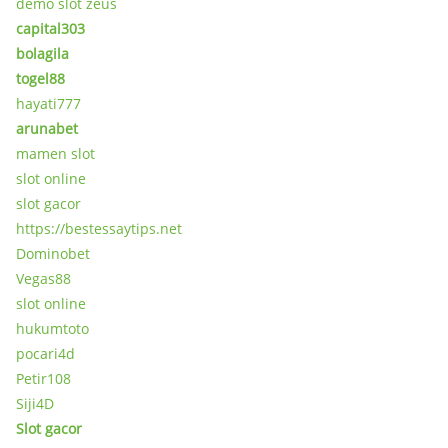
demo slot zeus
capital303
bolagila
togel88
hayati777
arunabet
mamen slot
slot online
slot gacor
https://bestessaytips.net
Dominobet
Vegas88
slot online
hukumtoto
pocari4d
Petir108
Siji4D
Slot gacor