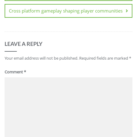
Cross platform gameplay shaping player communities
LEAVE A REPLY
Your email address will not be published.
Required fields are marked
*
Comment
*