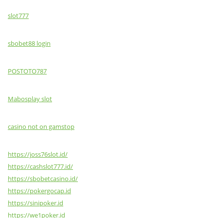
slot777
sbobet88 login
POSTOTO787
Mabosplay slot
casino not on gamstop
https://joss76slot.id/
https://cashslot777.id/
https://sbobetcasino.id/
https://pokergocap.id
https://sinipoker.id
https://we1poker.id