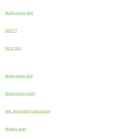
Mabosplay slot
AN777
Toto Slot
Mabosway slot
Mabosplay login
link alternatif mabosplay
Mabos play