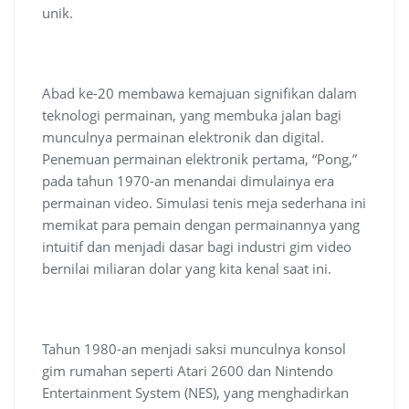
unik.
Abad ke-20 membawa kemajuan signifikan dalam
teknologi permainan, yang membuka jalan bagi
munculnya permainan elektronik dan digital.
Penemuan permainan elektronik pertama, “Pong,”
pada tahun 1970-an menandai dimulainya era
permainan video. Simulasi tenis meja sederhana ini
memikat para pemain dengan permainannya yang
intuitif dan menjadi dasar bagi industri gim video
bernilai miliaran dolar yang kita kenal saat ini.
Tahun 1980-an menjadi saksi munculnya konsol
gim rumahan seperti Atari 2600 dan Nintendo
Entertainment System (NES), yang menghadirkan