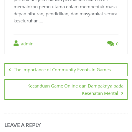
memainkan peran utama dalam membentuk masa
depan hiburan, pendidikan, dan masyarakat secara
keseluruhan.…
admin
0
Post
navigation
The Importance of Community Events in Games
Kecanduan Game Online dan Dampaknya pada
Kesehatan Mental
LEAVE A REPLY