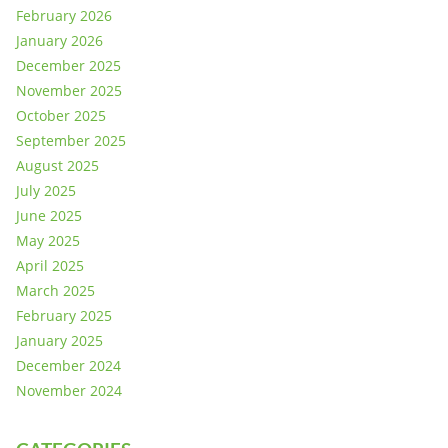
February 2026
January 2026
December 2025
November 2025
October 2025
September 2025
August 2025
July 2025
June 2025
May 2025
April 2025
March 2025
February 2025
January 2025
December 2024
November 2024