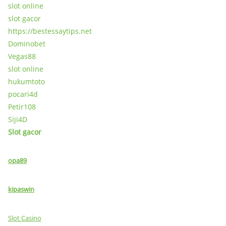
slot online
slot gacor
https://bestessaytips.net
Dominobet
Vegas88
slot online
hukumtoto
pocari4d
Petir108
Siji4D
Slot gacor
opa89
kipaswin
Slot Casino