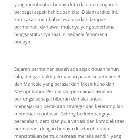
yang membentuk budaya kita dan memengaruhi
berbagai aspek kehidupan kita. Dalam artikel ini,
kami akan membahas evolusi dan dampak
permainan, dari awal mulanya yang sederhana
hingga statusnya saat ini sebagai fenomena
budaya.
Sejarah permainan sudah ada sejak ribuan tahun
lalu, dengan bukti permainan papan seperti Senet
dan Mancala yang berasal dari Mesir kuno dan
Mesopotamia. Permainan-permainan awal ini
berfungsi sebagai hiburan dan alat untuk
mengajarkan pemikiran strategis dan keterampilan
membuat keputusan. Seiring berkembangnya
peradaban, demikian pula variasi dan kompleksitas
permainan, dengan budaya di seluruh dunia
menciptakan bentuk rekreasi mereka sendiri yang