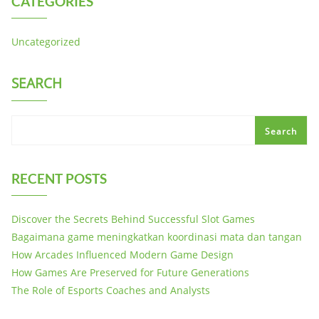
CATEGORIES
Uncategorized
SEARCH
Search
RECENT POSTS
Discover the Secrets Behind Successful Slot Games
Bagaimana game meningkatkan koordinasi mata dan tangan
How Arcades Influenced Modern Game Design
How Games Are Preserved for Future Generations
The Role of Esports Coaches and Analysts