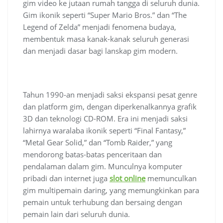
gim video ke jutaan rumah tangga di seluruh dunia.
Gim ikonik seperti “Super Mario Bros.” dan “The
Legend of Zelda” menjadi fenomena budaya,
membentuk masa kanak-kanak seluruh generasi
dan menjadi dasar bagi lanskap gim modern.
Tahun 1990-an menjadi saksi ekspansi pesat genre
dan platform gim, dengan diperkenalkannya grafik
3D dan teknologi CD-ROM. Era ini menjadi saksi
lahirnya waralaba ikonik seperti “Final Fantasy,”
“Metal Gear Solid,” dan “Tomb Raider,” yang
mendorong batas-batas penceritaan dan
pendalaman dalam gim. Munculnya komputer
pribadi dan internet juga
slot online
memunculkan
gim multipemain daring, yang memungkinkan para
pemain untuk terhubung dan bersaing dengan
pemain lain dari seluruh dunia.